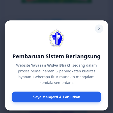
×
Pembaruan Sistem Berlangsung
Website
Yayasan Widya Bhakti
sedang dalam
proses pemeliharaan & peningkatan kualitas
layanan. Beberapa fitur mungkin mengalami
kendala sementara.
Saya Mengerti & Lanjutkan